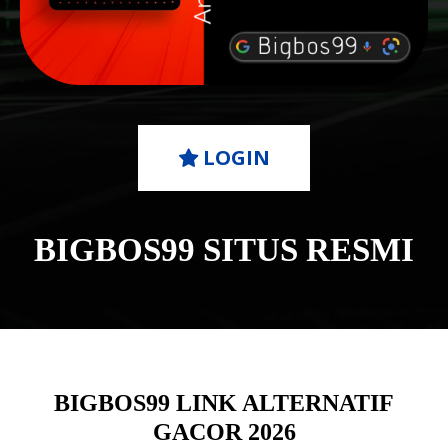
LOGIN

BIGBOS99 SITUS RESMI
BIGBOS99 LINK ALTERNATIF
GACOR 2026