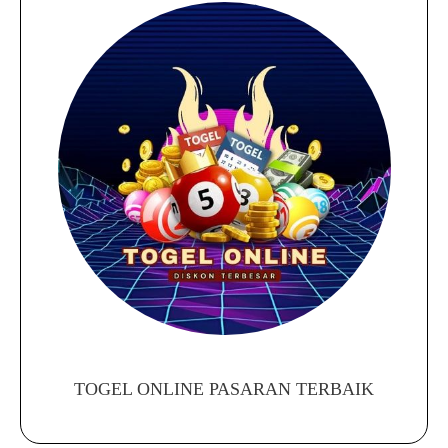
TOGEL ONLINE PASARAN TERBAIK