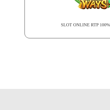
SLOT ONLINE RTP 100