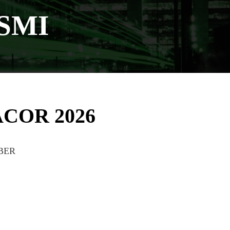
SMI
COR 2026
BER