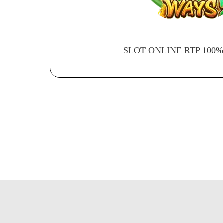
SLOT ONLINE RTP 100