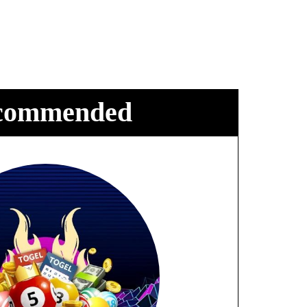
commended