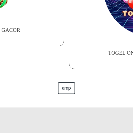
% GACOR
TOGEL O
amp