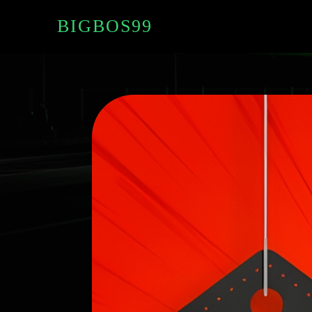
BIGBOS99