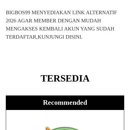
BIGBOS99 MENYEDIAKAN LINK ALTERNATIF
2026 AGAR MEMBER DENGAN MUDAH
MENGAKSES KEMBALI AKUN YANG SUDAH
TERDAFTAR,KUNJUNGI DISINI.
TERSEDIA
Recommended