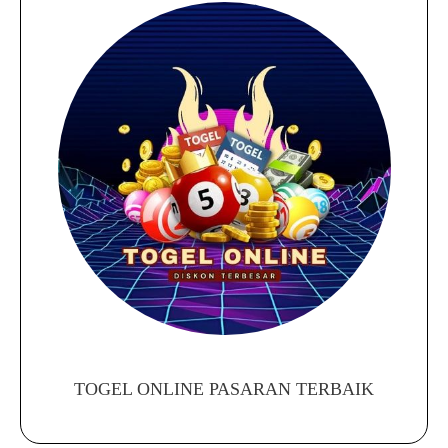
TOGEL ONLINE PASARAN TERBAIK